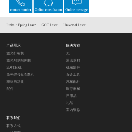
contact number
Online consultation
Online message
Links：
Epilog Laser
GCC Laser
Universal Laser
产品展示
解决方案
激光打标机
3C
激光雕刻切割机
通讯器材
3D打标机
机械部件
激光焊接&清洗机
五金工具
非标自动化
汽车配件
配件
医疗器械
日用品
礼品
室内装修
联系我们
联系方式