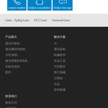
contact number
Online consultation
Online message
Links：
Epilog Laser
GCC Laser
Universal Laser
产品展示
解决方案
激光打标机
3C
激光雕刻切割机
通讯器材
3D打标机
机械部件
激光焊接&清洗机
五金工具
非标自动化
汽车配件
配件
医疗器械
日用品
礼品
室内装修
联系我们
联系方式