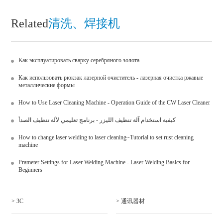
Related
清洗、焊接机
Как эксплуатировать сварку серебряного золота
Как использовать рюкзак лазерной очиститель - лазерная очистка ржавые
металлические формы
How to Use Laser Cleaning Machine - Operation Guide of the CW Laser Cleaner
كيفية استخدام آلة تنظيف الليزر - برنامج تعليمي لآلة تنظيف الصدأ
How to change laser welding to laser cleaning~Tutorial to set rust cleaning
machine
Prameter Settings for Laser Welding Machine - Laser Welding Basics for
Beginners
> 3C
> 通讯器材