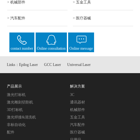
> 机械部件
> 五金工具
> 汽车配件
> 医疗器械
contact number
Online consultation
Online message
Links：
Epilog Laser
GCC Laser
Universal Laser
产品展示
解决方案
激光打标机
3C
激光雕刻切割机
通讯器材
3D打标机
机械部件
激光焊接&清洗机
五金工具
非标自动化
汽车配件
配件
医疗器械
日用品