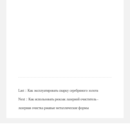
Last：
Как эксплуатировать сварку серебряного золота
Next：
Как использовать рюкзак лазерной очиститель -
лазерная очистка ржавые металлические формы