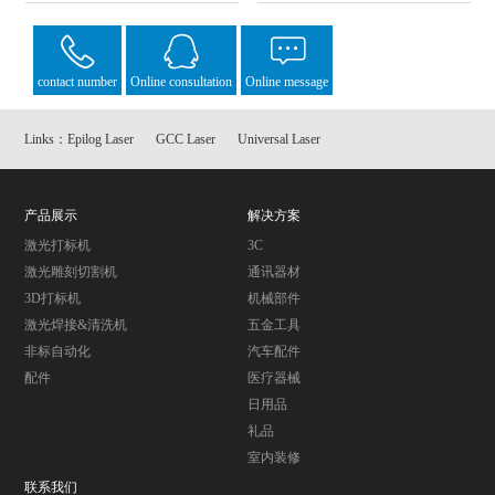
contact number
Online consultation
Online message
Links：
Epilog Laser
GCC Laser
Universal Laser
产品展示
解决方案
激光打标机
3C
激光雕刻切割机
通讯器材
3D打标机
机械部件
激光焊接&清洗机
五金工具
非标自动化
汽车配件
配件
医疗器械
日用品
礼品
室内装修
联系我们