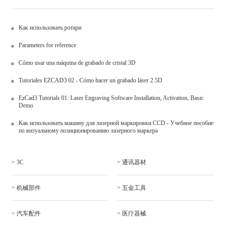
Как использовать ротари
Parameters for reference
Cómo usar una máquina de grabado de cristal 3D
Tutoriales EZCAD3 02 - Cómo hacer un grabado láser 2.5D
EzCad3 Tutorials 01: Laser Engraving Software Installation, Activation, Basic
Demo
Как использовать машину для лазерной маркировки CCD - Учебное пособие
по визуальному позиционированию лазерного маркера
> 3C
> 通讯器材
> 机械部件
> 五金工具
> 汽车配件
> 医疗器械