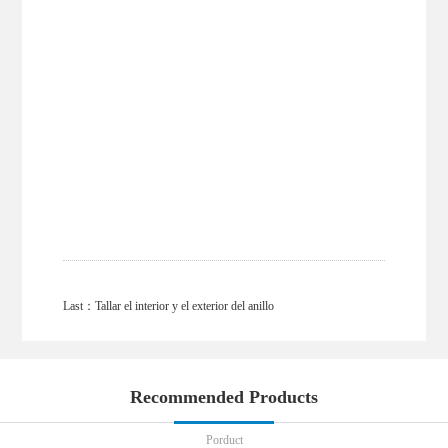
Last：
Tallar el interior y el exterior del anillo
Recommended Products
Porduct