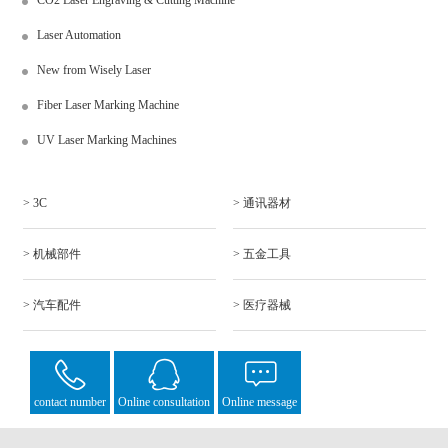
CO2 Laser Engraving & Cutting Machine
Laser Automation
New from Wisely Laser
Fiber Laser Marking Machine
UV Laser Marking Machines
> 3C
> 通讯器材
> 机械部件
> 五金工具
> 汽车配件
> 医疗器械
contact number
Online consultation
Online message