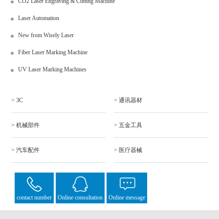
CO2 Laser Engraving & Cutting Machine
Laser Automation
New from Wisely Laser
Fiber Laser Marking Machine
UV Laser Marking Machines
> 3C
> 通讯器材
> 机械部件
> 五金工具
> 汽车配件
> 医疗器械
contact number
Online consultation
Online message