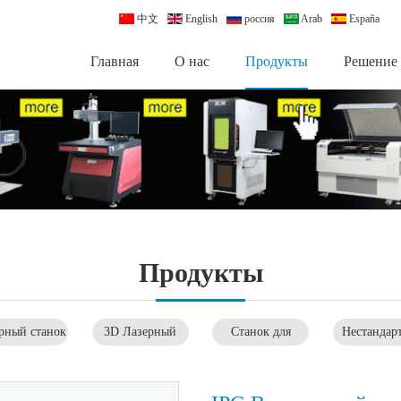
中文
English
россия
Arab
España
Главная
О нас
Продукты
Pешение
Продукты
рный станок
3D Лазерный
Станок для
Нестандар
гравировки и
маркер
лазерной сварки
автоматиз
резки