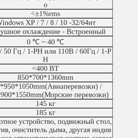
о
<±1%rms
indows XP / 7 / 8 / 10 -32/64ит
ушное охлаждение - Встроенный
0 ℃ ~ 40 ℃
/ 50 Гц / 1-PH или 110В / 60Гц / 1-P
H
<400 ВТ
850*700*1360mm
*950*1050mm(Авиаперевозки) /
*900*1550mm(Морские перевозки)
145 кг
185 кг
отное устройство, подвижный стол,
тив, очиститель дыма, другая индив