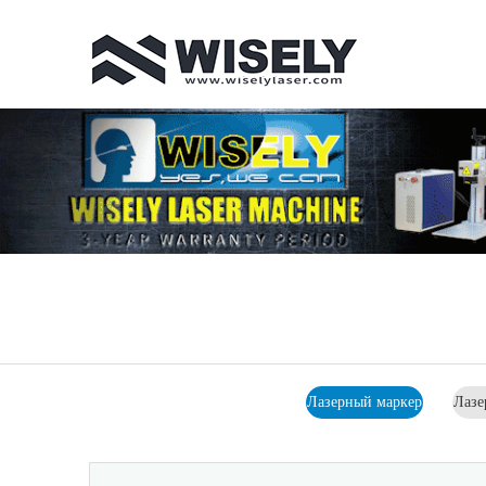
Лазерный маркер
Лазе
для 