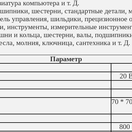
ютера и т. Д.
шипники, шестерни, стандартные детали, мо
ния, шильдики, прецизионное обор
трументы, измерительные инструменты,
а, шестерни, валы, подшипники, сце
, молния, ключница, сантехника и т. Д.
Параметр
20 В
70 * 7
800