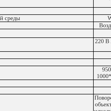
й среды
W
Возд
220 В 
950
1000
Повор
объек