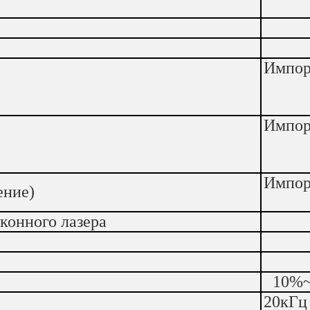
Импор
Импор
Импор
ение)
конного лазера
10%~
20кГц