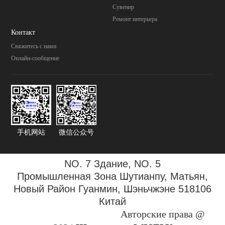
Cувенир
Pемонт интерьера
Контакт
Свяжитесь с нами
Онлайн-сообщение
手机网站
微信公众号
NO. 7 Здание, NO. 5
Промышленная Зона
Шутианпу, Матьян,
Новый Район Гуанмин, Шэньчжэне 518106
Китай
Авторские права @