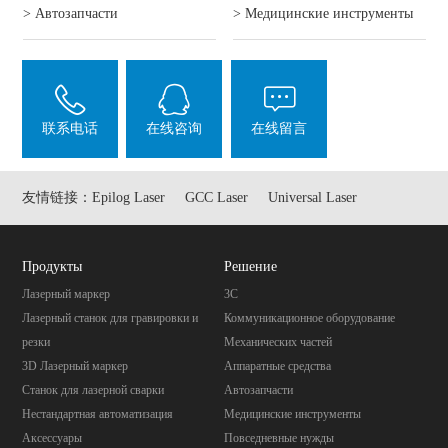
> Автозапчасти
> Mедицинские инструменты
联系电话
在线咨询
在线留言
友情链接：
Epilog Laser
GCC Laser
Universal Laser
Продукты
Pешение
Лазерный маркер
3C
Лазерный станок для гравировки и
Коммуникационное оборудование
резки
Механических частей
3D Лазерный маркер
Aппаратные средства
Станок для лазерной сварки
Автозапчасти
Нестандартная автоматизация
Mедицинские инструменты
Аксессуары
Повседневные нужды