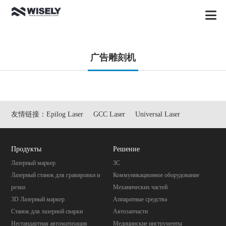
广告雕刻机
友情链接：
Epilog Laser
GCC Laser
Universal Laser
Продукты
Pешение
Лазерный маркер
3C
Лазерный станок для гравировки и
Коммуникационное оборудование
резки
Механических частей
3D Лазерный маркер
Aппаратные средства
Станок для лазерной сварки
Автозапчасти
Нестандартная автоматизация
Mедицинские инструменты