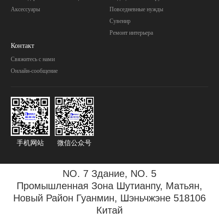
Аксессуары
Повседневные нужды
Cувенир
Pемонт интерьера
Контакт
Свяжитесь с нами
Онлайн-сообщение
手机网站
微信公众号
NO. 7 Здание, NO. 5
Промышленная Зона
Шутианпу, Матьян,
Новый Район Гуанмин, Шэньчжэне 518106
Китай