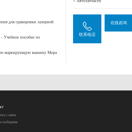
> Автозапчасти
ния для гравировки лазерной
在线咨询
联系电话
 - Учебное пособие по
ную маркирующую машину Mopa
кт
есь с нами
н-сообщение