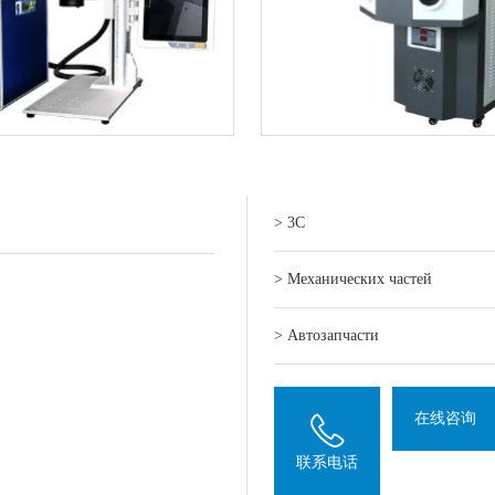
> 3C
> Механических частей
> Автозапчасти
在线咨询
联系电话