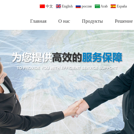
中文
English
россия
Arab
España
Главная
О нас
Продукты
Pешение