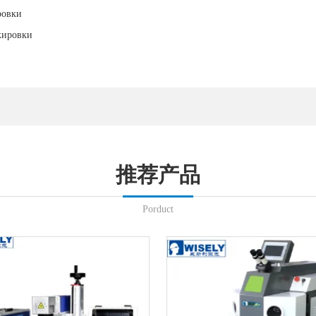
ровки
кировки
推荐产品
Porduct