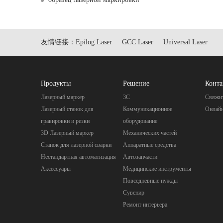
友情链接：
Epilog Laser
GCC Laser
Universal Laser
Продукты
Pешение
Конта
Лазерный маркер
3C
Свяжит
Лазерный станок для
Коммуникационное
Онлай
гравировки и резки
оборудование
3D Лазерный маркер
Механических частей
Станок для лазерной сварки
Aппаратные средства
Нестандартная автоматизация
Автозапчасти
Аксессуары
Mедицинские инструменты
Повседневные нужды
Cувенир
Pемонт интерьера