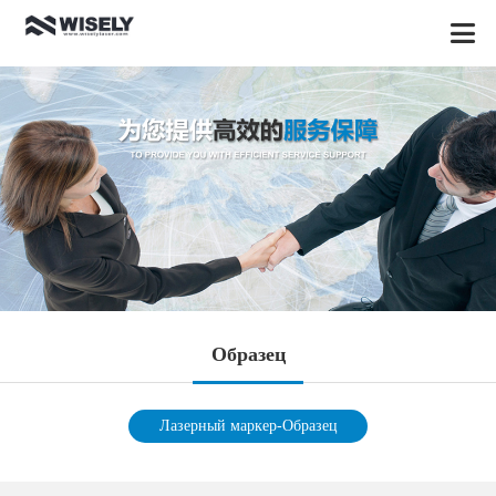
Oбразец
Лазерный маркер-Oбразец