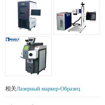
相关
Лазерный маркер-Oбразец