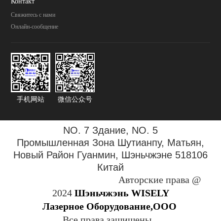
Контакт
Свяжитесь с нами
Онлайн-сообщение
手机网站
微信公众号
NO. 7 Здание, NO. 5
Промышленная Зона
Шутианпу, Матьян,
Новый Район Гуанмин, Шэньчжэне 518106
Китай
Авторские права @
2024
Шэньчжэнь WISELY
Лазерное Оборудование,ООО
Все права защищены.