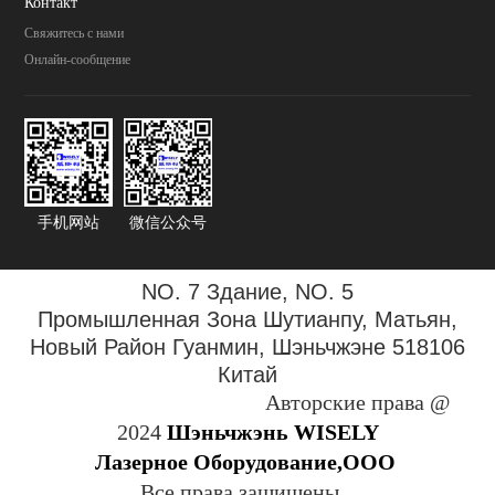
Контакт
Свяжитесь с нами
Онлайн-сообщение
手机网站
微信公众号
NO. 7 Здание, NO. 5
Промышленная Зона
Шутианпу, Матьян,
Новый Район Гуанмин, Шэньчжэне 518106
Китай
Авторские права @
2024
Шэньчжэнь WISELY
Лазерное Оборудование,ООО
Все права защищены.