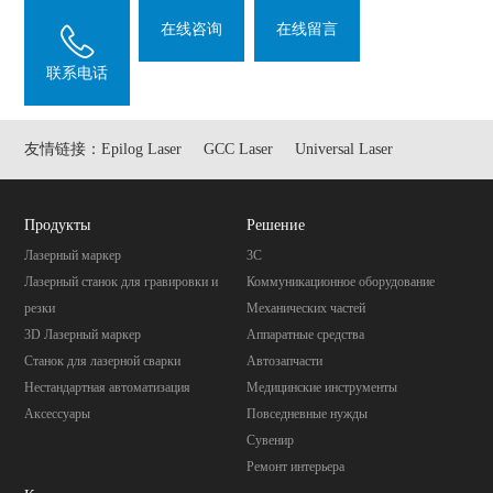
在线咨询
在线留言
联系电话
友情链接：
Epilog Laser
GCC Laser
Universal Laser
Продукты
Pешение
Лазерный маркер
3C
Лазерный станок для гравировки и
Коммуникационное оборудование
резки
Механических частей
3D Лазерный маркер
Aппаратные средства
Станок для лазерной сварки
Автозапчасти
Нестандартная автоматизация
Mедицинские инструменты
Аксессуары
Повседневные нужды
Cувенир
Pемонт интерьера