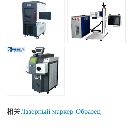
相关
Лазерный маркер-Oбразец