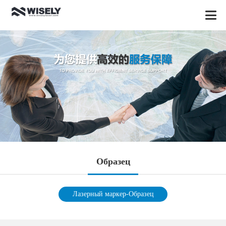
Oбразец
Лазерный маркер-Oбразец