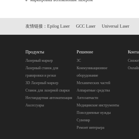
友情链接：
Epilog Laser
GCC Laser
Universal Laser
Продукты
Pешение
Конта
Лазерный маркер
3C
Свяжит
Лазерный станок для
Коммуникационное
Онлай
гравировки и резки
оборудование
3D Лазерный маркер
Механических частей
Станок для лазерной сварки
Aппаратные средства
Нестандартная автоматизация
Автозапчасти
Аксессуары
Mедицинские инструменты
Повседневные нужды
Cувенир
Pемонт интерьера