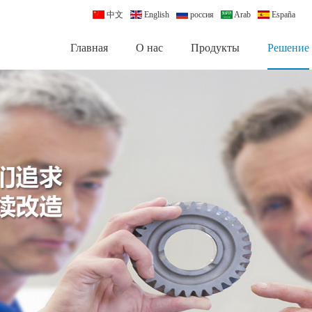
中文
English
россия
Arab
España
Главная
О нас
Продукты
Pешение