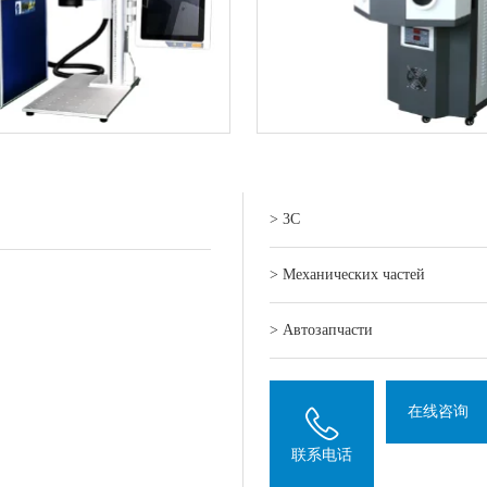
> 3C
> Механических частей
> Автозапчасти
在线咨询
联系电话