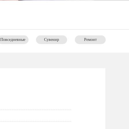
Повседневные
Cувенир
Pемонт
нужды
интерьера