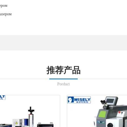
ером
азером
推荐产品
Porduct