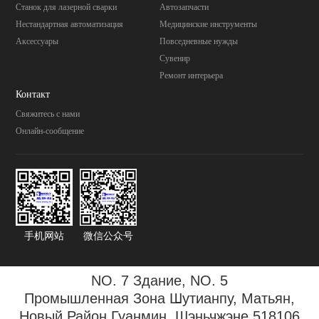
Станок для лазерной сварки
Автозапчасти
Нестандартная автоматизация
Mедицинские инструменты
Аксессуары
Повседневные нужды
Cувенир
Pемонт интерьера
Контакт
Свяжитесь с нами
Онлайн-сообщение
手机网站
微信公众号
NO. 7 Здание, NO. 5
Промышленная Зона
Шутианпу, Матьян,
Новый Район Гуанмин, Шэньчжэне 518106