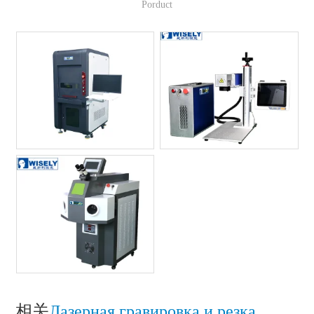
Porduct
相关
Лазерная гравировка и резка