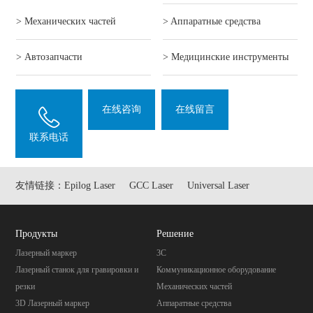
> Механических частей
> Aппаратные средства
> Автозапчасти
> Mедицинские инструменты
在线咨询
在线留言
联系电话
友情链接：
Epilog Laser
GCC Laser
Universal Laser
Продукты
Pешение
Лазерный маркер
3C
Лазерный станок для гравировки и
Коммуникационное оборудование
резки
Механических частей
3D Лазерный маркер
Aппаратные средства