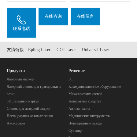
在线咨询
在线留言
联系电话
友情链接：
Epilog Laser
GCC Laser
Universal Laser
Продукты
Pешение
Лазерный маркер
3C
Лазерный станок для гравировки и
Коммуникационное оборудование
резки
Механических частей
3D Лазерный маркер
Aппаратные средства
Станок для лазерной сварки
Автозапчасти
Нестандартная автоматизация
Mедицинские инструменты
Аксессуары
Повседневные нужды
Cувенир