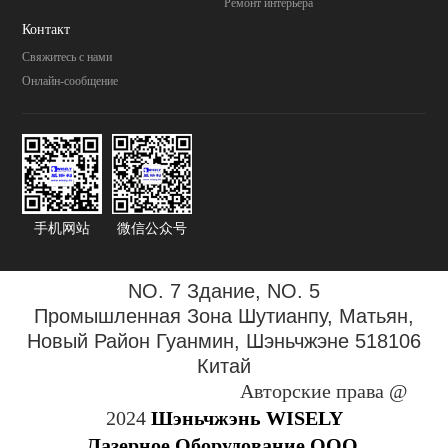
Pемонт интерьера
Контакт
Свяжитесь с нами
Онлайн-сообщение
手机网站
微信公众号
NO. 7 Здание, NO. 5
Промышленная Зона
Шутианпу, Матьян,
Новый Район Гуанмин, Шэньчжэне 518106
Китай
Авторские права @
2024
Шэньчжэнь WISELY
Лазерное Оборудование,ООО