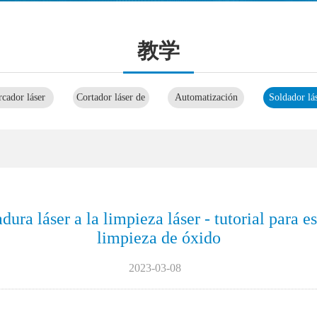
教学
cador láser
Cortador láser de
Automatización
Soldador lá
CO2
láser
limpiado
ura láser a la limpieza láser - tutorial para e
limpieza de óxido
2023-03-08