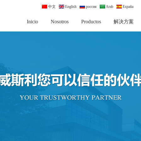
中文
English
россия
Arab
España
Inicio
Nosotros
Productos
解决方案