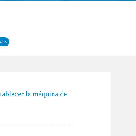
ser y
r
stablecer la máquina de