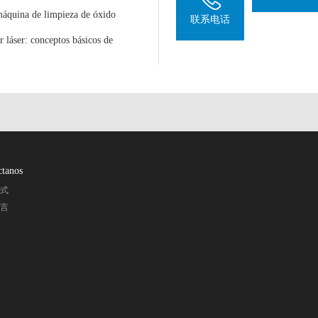
máquina de limpieza de óxido
联系电话
 láser: conceptos básicos de
ctanos
方式
留言