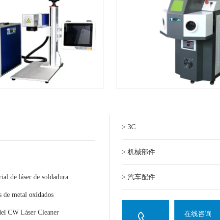
> 3C
> 机械部件
al de láser de soldadura
> 汽车配件
s de metal oxidados
 del CW Láser Cleaner
在线咨询