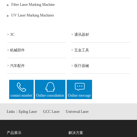
Fiber Laser Marking Machine
UV Laser Marking Machines
> 3C
> 通讯器材
> 机械部件
> 五金工具
> 汽车配件
> 医疗器械
contact number
Online consultation
Online message
Links：
Epilog Laser
GCC Laser
Universal Laser
产品展示
解决方案