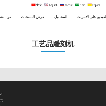
中文
English
россия
Arab
España
لفيديو على الانترنت
المحاليل
عرض المنتجات
عن الش
工艺品雕刻机
إت
方式
ا