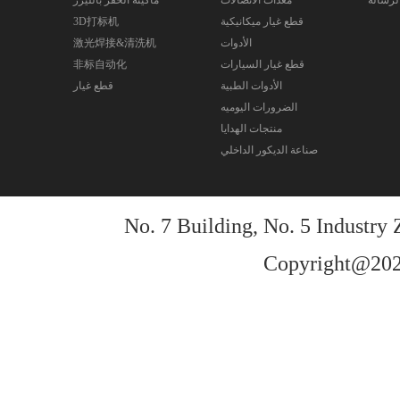
قطع غيار ميكانيكية
3D打标机
الأدوات
激光焊接&清洗机
قطع غيار السيارات
非标自动化
الأدوات الطبية
قطع غيار
الضرورات اليوميه
منتجات الهدايا
صناعة الديكور الداخلي
No. 7 Building, No. 5 Industr
Copyright@2