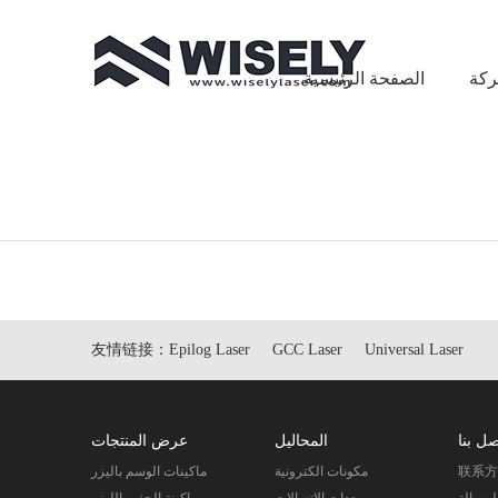
ركة
الصفحة الرئيسية
友情链接：
Epilog Laser
GCC Laser
Universal Laser
صل بنا
المحاليل
عرض المنتجات
联系
مكونات الكترونية
ماكينات الوسم باليزر
لرسالة
معدات الاتصالات
ماكينة الحفر بالليزر