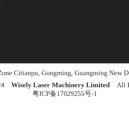
y Zone Citianpu, Gongming, Guangming New D
024
Wisely Laser Machinery Limited
All 
粤ICP备17029255号-1